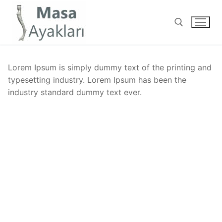
İçeriğe
atla
ANASAYFA
MAKE A GREAT WEBSITE WITH SPECIA
Arama:
Lorem Ipsum is simply dummy text of the printing and
typesetting industry. Lorem Ipsum has been the
industry standard dummy text ever.