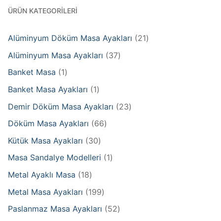
ÜRÜN KATEGORILERI
21
Alüminyum Döküm Masa Ayakları
21
products
37
Alüminyum Masa Ayakları
37
products
1
Banket Masa
1
product
1
Banket Masa Ayakları
1
product
23
Demir Döküm Masa Ayakları
23
products
66
Döküm Masa Ayakları
66
products
30
Kütük Masa Ayakları
30
products
1
Masa Sandalye Modelleri
1
product
18
Metal Ayaklı Masa
18
products
199
Metal Masa Ayakları
199
products
52
Paslanmaz Masa Ayakları
52
products