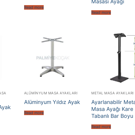
Masası Ayağı
Read more
Read more
ASA
ALÜMINYUM MASA AYAKLARI
METAL MASA AYAKLARI
Alüminyum Yıldız Ayak
Ayarlanabilir Met
Ayak
Masa Ayağı Kare
Read more
Tabanlı Bar Boyu
Read more