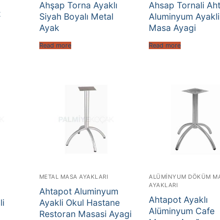
Ahşap Torna Ayaklı
Ahsap Tornali Ah
z
Siyah Boyalı Metal
Aluminyum Ayakli
Ayak
Masa Ayagi
Read more
Read more
METAL MASA AYAKLARI
ALÜMINYUM DÖKÜM M
AYAKLARI
Ahtapot Aluminyum
Ahtapot Ayaklı
i
Ayakli Okul Hastane
Alüminyum Cafe
Restoran Masasi Ayagi