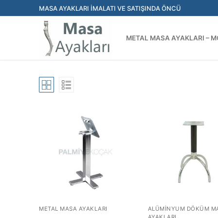
İçeriğe
MASA AYAKLARI İMALATI VE SATIŞINDA ÖNCÜ
atla
METAL MASA AYAKLARI – M
ANASAYFA
METAL MASA AYAKLARI
METAL MASA AYAKLARI
ALÜMINYUM DÖKÜM M
AYAKLARI