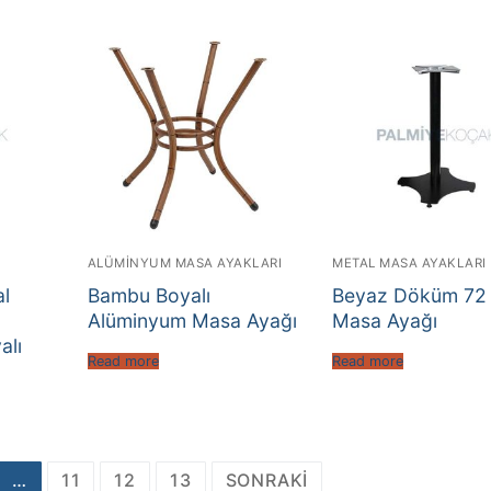
ALÜMINYUM MASA AYAKLARI
METAL MASA AYAKLARI
al
Bambu Boyalı
Beyaz Döküm 72
Alüminyum Masa Ayağı
Masa Ayağı
alı
Read more
Read more
…
11
12
13
SONRAKI