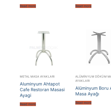
Read more
Read more
METAL MASA AYAKLARI
ALÜMINYUM DÖKÜM M
AYAKLARI
Aluminyum Ahtapot
Alüminyum Boru 
Cafe Restoran Masasi
Masa Ayağı
Ayagi
Read more
Read more