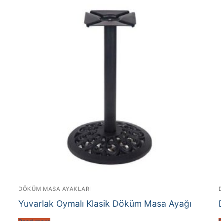
DÖKÜM MASA AYAKLARI
Yuvarlak Oymalı Klasik Döküm Masa Ayağı