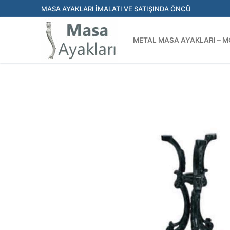
İçeriğe
MASA AYAKLARI İMALATI VE SATIŞINDA ÖNCÜ
atla
METAL MASA AYAKLARI – M
ANASAYFA
MAĞAZA
CAFE DÖKÜM MASA AYAĞI