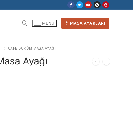
MASA AYAKLARI
MENÜ
I
CAFE DÖKÜM MASA AYAĞI
Masa Ayağı
ı