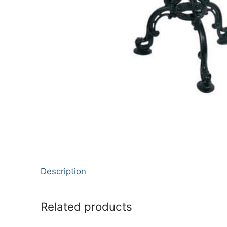
Description
Related products