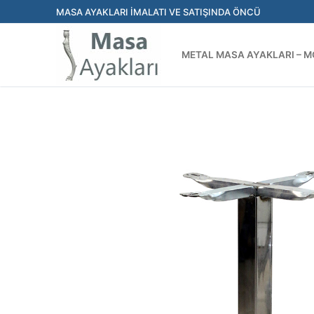
İçeriğe
MASA AYAKLARI İMALATI VE SATIŞINDA ÖNCÜ
atla
METAL MASA AYAKLARI – M
ANASAYFA
MAĞAZA
KARE DÖRTLÜ MODERN MASA AY