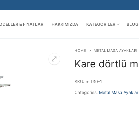
ODELLER & FIYATLAR
HAKKIMIZDA
KATEGORILER
BLOG
AĞI
Arama:
HOME
METAL MASA AYAKLARI
Kare dörtlü 
SKU:
mtf30-1
Categories:
Metal Masa Ayaklar