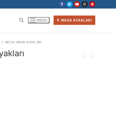
MASA AYAKLARI
MENÜ
METAL MASA AYAKLARI
akları