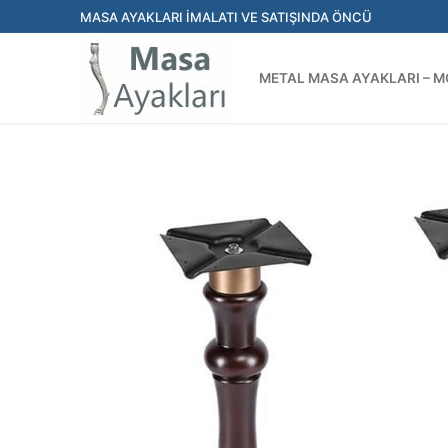
İçeriğe
MASA AYAKLARI İMALATI VE SATIŞINDA ÖNCÜ
atla
METAL MASA AYAKLARI – M
ANASAYFA
MAĞAZA
METAL MASA AYAKLARI