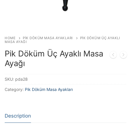
HOME
PIK DÖKÜM MASA AYAKLARI
PIK DÖKÜM ÜÇ AYAKLI
MASA AYAĞI
Pik Döküm Üç Ayaklı Masa
Ayağı
SKU:
pda28
Category:
Pik Döküm Masa Ayakları
Description