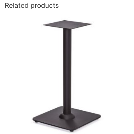
Related products