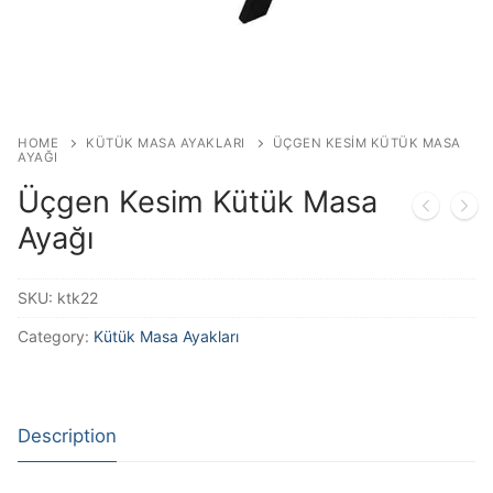
HOME
KÜTÜK MASA AYAKLARI
ÜÇGEN KESIM KÜTÜK MASA
AYAĞI
Üçgen Kesim Kütük Masa
Ayağı
SKU:
ktk22
Category:
Kütük Masa Ayakları
Description