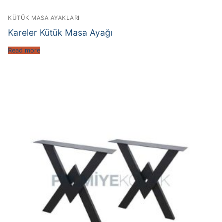
KÜTÜK MASA AYAKLARI
Kareler Kütük Masa Ayağı
Read more