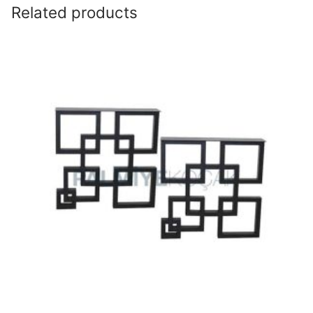
Related products