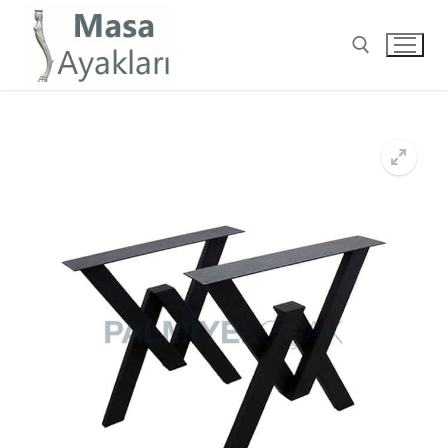
İçeriğe
atla
ANASAYFA
MAĞAZA
ÜÇGEN KESIM KÜTÜK MASA AYAĞI
Arama: